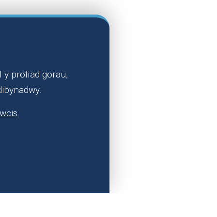
yn marw o
ac yna des yn
 y profiad gorau,
dibynadwy.
 fy ngradd nyrs
cwcis
fe drodd mewn
olbwyntio ar fy
 Band 6 i fod
y cyfle i
Cymru Gyfan.
sanaethau a
o fewn rôl
dol a gwybodeg