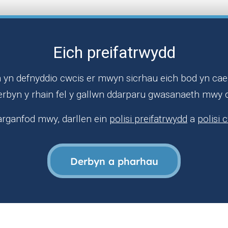
Eich preifatrwydd
rifysgol ond penderfynais beidio mynd ar ôl gweld fy nhad 
iedig ar emosiwn. Cymhwysais fel nyrs oedolion i ddechrau 
yn defnyddio cwcis er mwyn sicrhau eich bod yn cael
dig flynyddoedd yn ôl.
erbyn y rhain fel y gallwn ddarparu gwasanaeth mwy 
edd lle rydw i heddiw. Cefnogodd fy mhenderfyniad i gwblhau
arganfod mwy, darllen ein
polisi preifatrwydd
a
polisi 
tudio er mwyn cyflawni hyn. Er ei bod yn flwyddyn ddwys, 
hlant yn yr oedran hwnnw lle roedd gennyf fwy o amser i gan
Derbyn a pharhau
rhau i ddatblygu'n sylweddol. Symudais o fod yn Nyrs Ardal
olaeth. O'r fan honno, symudais i rolau rheoli ac yna cefais 
ymru, a roddodd brofiad gwerthfawr i mi o weithio ar lefel 
e rydw i wedi gallu cyfuno fy nghefndir nyrsio â gwella gwa
wybodeg glinigol uwch o fewn Bwrdd Iechyd Addysgu Powys 
g Gwybodaeth Nyrsio, gan arwain ar nyrsio, trawsnewid digi