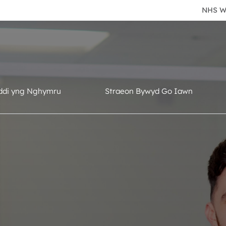
NHS W
ddi yng Nghymru
Straeon Bywyd Go Iawn