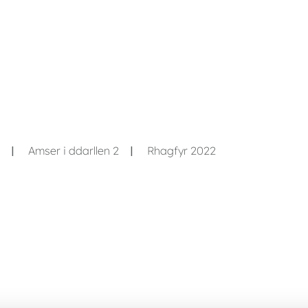
Amser i ddarllen 2
Rhagfyr 2022
|
|