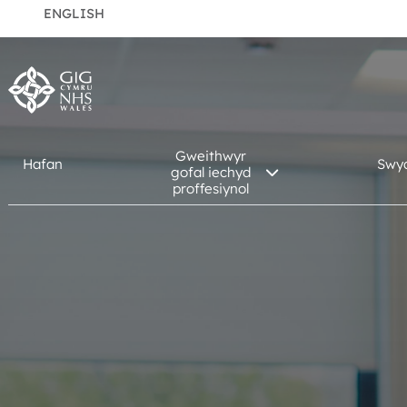
ENGLISH
Gweithwyr
Hafan
Swy
gofal iechyd
proffesiynol