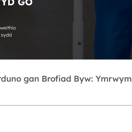
WYD GO
weithio
 sydd
arduno gan Brofiad Byw: Ymrwym