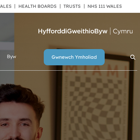
|
|
|
ALES
HEALTH BOARDS
TRUSTS
NHS 111 WALES
Byw
Gwnewch Ymholiad