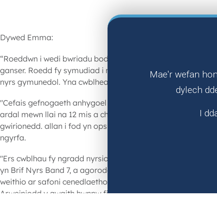
Dywed Emma:
“Roeddwn i wedi bwriadu bod yn athrawes. Cefais le yn y B
ganser. Roedd fy symudiad i nyrsio yn benderfyniad yn seil
Mae'r wefan hon 
nyrs gymunedol. Yna cwblheais fy ngradd nyrsio ardal ychy
dylech dd
"Cefais gefnogaeth anhygoel gan fy rheolwr llinell i gyrra
I dd
ardal mewn llai na 12 mis a chymeradwyo fy absenoldeb as
gwirionedd. allan i fod yn opsiwn gwych i mi, gan fod fy m
ngyrfa.
"Ers cwblhau fy ngradd nyrsio ardal, mae fy ngyrfa wedi pa
yn Brif Nyrs Band 7, a agorodd y drws i arweinyddiaeth a rhe
weithio ar safoni cenedlaethol dogfennaeth nyrsio ledled C
Arweiniodd y gwaith hwnnw fi i rolau digidol a gwybodeg, ll
thrawsnewid digidol. Yna symudais i rôl arweinyddiaeth g
gorfforaethol ac rwyf bellach yn gweithio fel Prif Swyddo