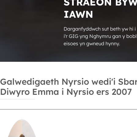
STRAEON BY
IAWN
Darganfyddwch sut beth yw hi i 
i'r GIG yng Nghymru gan y bobl
eisoes yn gwneud hynny.
Galwedigaeth Nyrsio wedi'i Sb
Diwyro Emma i Nyrsio ers 2007
Penderfynodd Emma ei bod am fod yn nyrs ar ôl i'w thad farw o ganser. Cymhwysodd yn 2007 ac mae wedi datblygu ei gyrfa heb gyfaddawdu ar y pethau a'i denodd i nyrsio yn y lle cyntaf.