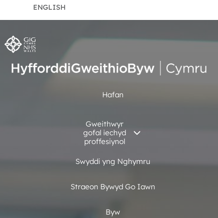
ENGLISH
Hafan
Gweithwyr
gofal iechyd
proffesiynol
Swyddi yng Nghymru
Straeon Bywyd Go Iawn
Byw