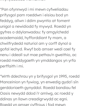
"Pan ofynnwyd i mi mewn cyfweliadau
prifysgol pam roeddwn i eisiau bod yn
feddyg, allwn i ddim pwyntio at foment
unigol a newidiodd fy mywyd. Roedd yn
gyfres o ddylanwadau: fy amgylchedd
academaidd, hyfforddiant fy mam, a
chwilfrydedd naturiol am y corff dynol a
gofal iechyd. Rwyf bob amser wedi cael fy
nenu i ddeall sut mae pethau'n gweithio, ac
roedd meddygaeth yn ymddangos yn yrfa
perffaith i mi.
"Wrth ddechrau yn y brifysgol yn 1995, roedd
Manceinion yn fywiog, yn enwedig gyda'i sîn
gerddoriaeth gynyddol. Roedd bandiau fel
Oasis newydd ddod i'r amlwg, ac roedd y
ddinas yn llawn creadigrwydd ac egni.
Roedd yn amser cyffrous i fod mewn