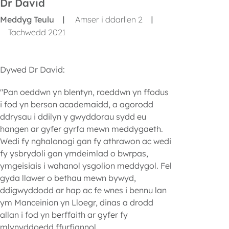
Dr David
Meddyg Teulu
Amser i ddarllen 2
|
|
Tachwedd 2021
Dywed Dr David:
"Pan oeddwn yn blentyn, roeddwn yn ffodus
i fod yn berson academaidd, a agorodd
ddrysau i ddilyn y gwyddorau sydd eu
hangen ar gyfer gyrfa mewn meddygaeth.
Wedi fy nghalonogi gan fy athrawon ac wedi
fy ysbrydoli gan ymdeimlad o bwrpas,
ymgeisiais i wahanol ysgolion meddygol. Fel
gyda llawer o bethau mewn bywyd,
ddigwyddodd ar hap ac fe wnes i bennu lan
ym Manceinion yn Lloegr, dinas a drodd
allan i fod yn berffaith ar gyfer fy
mlynyddoedd ffurfiannol.