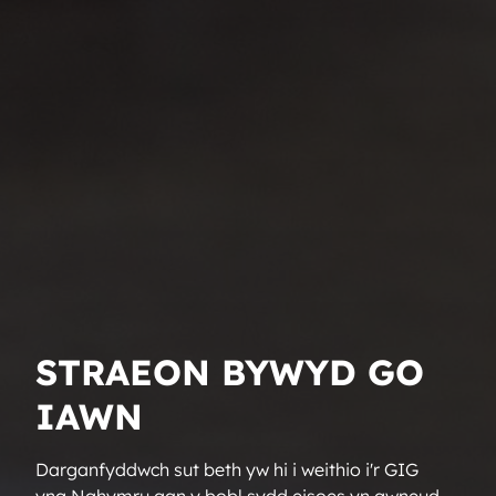
STRAEON BYWYD GO
IAWN
Darganfyddwch sut beth yw hi i weithio i'r GIG