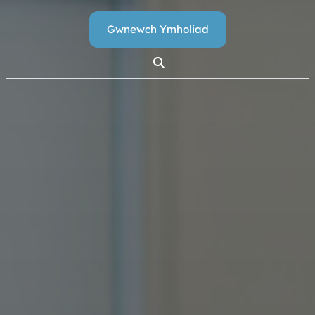
Gwnewch Ymholiad