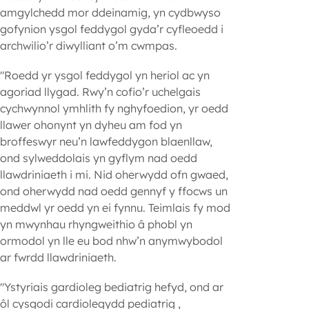
amgylchedd mor ddeinamig, yn cydbwyso
gofynion ysgol feddygol gyda’r cyfleoedd i
archwilio’r diwylliant o’m cwmpas.
"Roedd yr ysgol feddygol yn heriol ac yn
agoriad llygad. Rwy’n cofio’r uchelgais
cychwynnol ymhlith fy nghyfoedion, yr oedd
llawer ohonynt yn dyheu am fod yn
broffeswyr neu’n lawfeddygon blaenllaw,
ond sylweddolais yn gyflym nad oedd
llawdriniaeth i mi. Nid oherwydd ofn gwaed,
ond oherwydd nad oedd gennyf y ffocws un
meddwl yr oedd yn ei fynnu. Teimlais fy mod
yn mwynhau rhyngweithio â phobl yn
ormodol yn lle eu bod nhw’n anymwybodol
ar fwrdd llawdriniaeth.
"Ystyriais gardioleg bediatrig hefyd, ond ar
ôl cysgodi cardiolegydd pediatrig ,