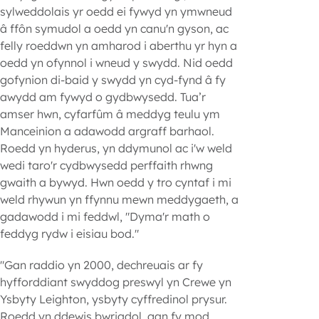
sylweddolais yr oedd ei fywyd yn ymwneud
â ffôn symudol a oedd yn canu'n gyson, ac
felly roeddwn yn amharod i aberthu yr hyn a
oedd yn ofynnol i wneud y swydd. Nid oedd
gofynion di-baid y swydd yn cyd-fynd â fy
awydd am fywyd o gydbwysedd. Tua’r
amser hwn, cyfarfûm â meddyg teulu ym
Manceinion a adawodd argraff barhaol.
Roedd yn hyderus, yn ddymunol ac i'w weld
wedi taro'r cydbwysedd perffaith rhwng
gwaith a bywyd. Hwn oedd y tro cyntaf i mi
weld rhywun yn ffynnu mewn meddygaeth, a
gadawodd i mi feddwl, "Dyma'r math o
feddyg rydw i eisiau bod."
"Gan raddio yn 2000, dechreuais ar fy
hyfforddiant swyddog preswyl yn Crewe yn
Ysbyty Leighton, ysbyty cyffredinol prysur.
Roedd yn ddewis bwriadol, gan fy mod