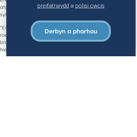
preifatrwydd
a
polisi cwcis
atgyfnerthu fy niddordeb mewn gofal
sylfaenol.
"Erbyn i mi gwblhau fy hyfforddiant,
Derbyn a pharhau
roeddwn wedi tyfu yn bersonol ac yn
broffesiynol. Treuliais beth amser yn Seland
Newydd gyda fy ngwraig, profiad a oedd yn
cynnig persbectif ar ofal iechyd mewn
system wahanol. Wrth ddychwelyd i’r DU,
parheais i ennill profiad trwy rolau locwm a
hyfforddiant ychwanegol mewn neonatoleg
ac adrannau damweiniau ac achosion brys.
Fe wnaeth y rolau hyn fy helpu i deimlo'n fwy
parod ar gyfer cyfrifoldebau ymarfer
cyffredinol.
"Yn y diwedd, daeth bywyd â ni yn ôl i
Ddwyrain Canolbarth Lloegr, lle bûm yn
gweithio yng Ngogledd Swydd Nottingham