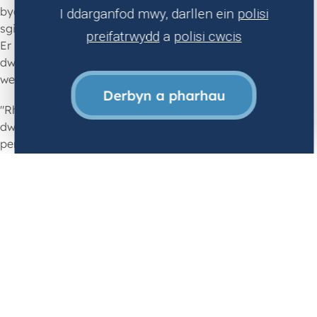
byddai’r rôl hon yn fuddiol o ran datblygu
I ddarganfod mwy, darllen ein
polisi
sgiliau gwahanol, y tu allan i waith clinigol.
preifatrwydd
a
polisi cwcis
Er bod y cyfweliad ar gyfer y rôl yn eithaf
dwys, roedd yn brofiad dysgu hynod
werthfawr i mi.
Derbyn a pharhau
"Rhywbeth am weithio a byw yng Nghymru
dwi’n ei garu sy’n unigryw yn fy marn i, yw’r
perthnasoedd proffesiynol a phersonol agos
gyda fy nghyfoedion a’r tîm ehangach. Mae
hyn wedi fy ngalluogi i wneud y gorau o bob
blwyddyn hyfforddi. Mae pob tîm dwi wedi
gweithio gyda nhw yn ystod pob blwyddyn
hyfforddi wedi bod yn hynod gefnogol, ac
wedi fy helpu i ddatblygu fel clinigwr.
"Yn fy rôl bresennol, dwi wedi canfod bod
rhai sgiliau y mae'n rhaid ichi eu datblygu i
wneud y gorau o'r flwyddyn hon, megis