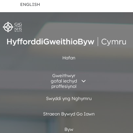
ENGLISH
Hafan
Gweithwyr
gofal iechyd
proffesiynol
Swyddi yng Nghymru
Straeon Bywyd Go Iawn
Byw