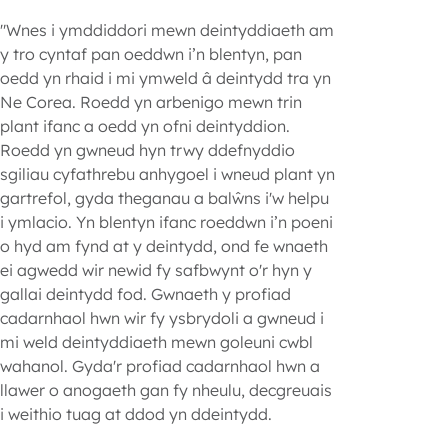
"Wnes i ymddiddori mewn deintyddiaeth am
y tro cyntaf pan oeddwn i’n blentyn, pan
oedd yn rhaid i mi ymweld â deintydd tra yn
Ne Corea. Roedd yn arbenigo mewn trin
plant ifanc a oedd yn ofni deintyddion.
Roedd yn gwneud hyn trwy ddefnyddio
sgiliau cyfathrebu anhygoel i wneud plant yn
gartrefol, gyda theganau a balŵns i'w helpu
i ymlacio. Yn blentyn ifanc roeddwn i’n poeni
o hyd am fynd at y deintydd, ond fe wnaeth
ei agwedd wir newid fy safbwynt o'r hyn y
gallai deintydd fod. Gwnaeth y profiad
cadarnhaol hwn wir fy ysbrydoli a gwneud i
mi weld deintyddiaeth mewn goleuni cwbl
wahanol. Gyda'r profiad cadarnhaol hwn a
llawer o anogaeth gan fy nheulu, decgreuais
i weithio tuag at ddod yn ddeintydd.