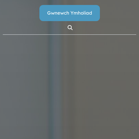
Gwnewch Ymholiad