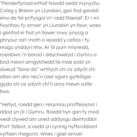
"Penderfyniad eithaf hawdd oedd mynychu
Coleg y Brenin yn Llundain, gan fod ganddi
enw da fel prifysgol o'r radd flaenaf. Er i mi
fwynhau fy amser yn Llundain yn fawr, wnes
i ganfod ei fod yn llawer mwy ynysig a
phrysur na'r math o leoedd y cefais i fy
magu ynddyn nhw. Ar ôl pum mlynedd,
roeddwn i’n barod i ddychwelyd i Gymru a
bod mewn amgylchedd lle mae pobl yn
dweud “bore da” wrthych chi os ydych chi
allan am dro neu’n cael sgwrs gyfeillgar
gyda chi os ydych chi’n aros mewn safle
bws.
"Hefyd, roedd gen i resymau proffesiynol i
ddod yn ôl i Gymru. Roedd hyn gan fy mod
wedi clywed am uned addysgu deintyddol
Port Talbot, a oedd yn cynnig hyfforddiant
sylfaen rhagorol. Wnes i gael amser