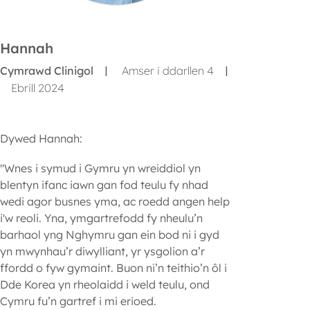
Hannah
Cymrawd Clinigol
Amser i ddarllen 4
|
|
Ebrill 2024
Dywed Hannah:
"Wnes i symud i Gymru yn wreiddiol yn
blentyn ifanc iawn gan fod teulu fy nhad
wedi agor busnes yma, ac roedd angen help
i'w reoli. Yna, ymgartrefodd fy nheulu’n
barhaol yng Nghymru gan ein bod ni i gyd
yn mwynhau’r diwylliant, yr ysgolion a’r
ffordd o fyw gymaint. Buon ni’n teithio’n ôl i
Dde Korea yn rheolaidd i weld teulu, ond
Cymru fu’n gartref i mi erioed.