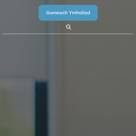
Gwnewch Ymholiad