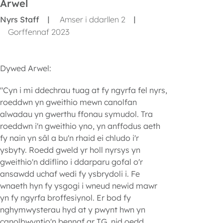
Arwel
Nyrs Staff
Amser i ddarllen 2
|
|
Gorffennaf 2023
Dywed Arwel:
"Cyn
i
mi
ddechrau
tuag
at
fy
ngyrfa
fel
nyrs
,
roeddwn
yn
gweithio
mewn
canolfan
alwadau
yn
gwerthu
ffonau
symudol
. Tra
roeddwn
i'n
gweithio
yno
,
yn
anffodus
aeth
fy
nain
yn
sâl
a
bu'n
rhaid
ei
chludo
i'r
ysbyty
.
Roedd
gweld
yr
holl
nyrsys
yn
gweithio'n
ddiflino
i
ddarparu
gofal
o'r
ansawdd
uchaf
wedi
fy
ysbrydoli
i
. Fe
wnaeth
hyn
fy
ysgogi
i
wneud
newid
mawr
yn
fy
ngyrfa
broffesiynol
. Er
bod
fy
nghymwysterau
hyd
at y
pwynt
hwn
yn
canolbwyntio'n
bennaf
ar
TG,
nid
oedd