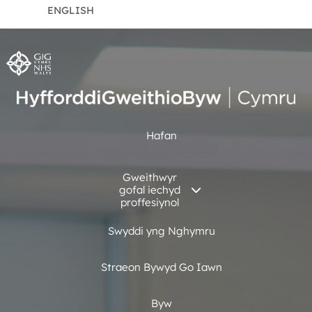
ENGLISH
Hafan
Gweithwyr
gofal iechyd
proffesiynol
Swyddi yng Nghymru
Straeon Bywyd Go Iawn
Byw