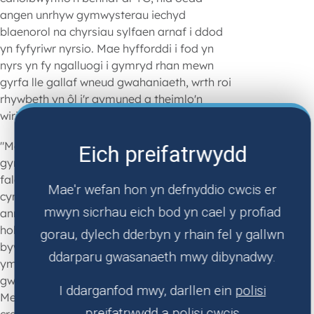
angen
unrhyw
gymwysterau
iechyd
blaenorol
na
chyrsiau
sylfaen
arnaf
i
ddod
yn
fyfyriwr
nyrsio
. Mae
hyfforddi
i
fod
yn
nyrs
yn
fy
ngalluogi
i
gymryd
rhan
mewn
gyrfa
lle
gallaf
wneud
gwahaniaeth
,
wrth
roi
rhywbeth
yn
ôl
i'r
gymuned
a
theimlo'n
wirioneddol
fy
mod
yn
helpu
pobl
.
"Mae sicrhau fy rôl nyrsio cymwysedig
Eich preifatrwydd
gyntaf wedi gwneud i mi deimlo'n hynod
falch o'r hyn rwyf wedi'i gyflawni, yn enwedig
Mae'r wefan hon yn defnyddio cwcis er
cymhwyso o'r brifysgol gyda gradd
mwyn sicrhau eich bod yn cael y profiad
anrhydedd dosbarth cyntaf. Gan fod gen i fy
holl deulu a ffrindiau yn yr ardal leol, mae
gorau, dylech dderbyn y rhain fel y gallwn
byw a gweithio o fewn fy nghymuned yn rhoi
ddarparu gwasanaeth mwy dibynadwy.
ymdeimlad enfawr o falchder i mi ac yn
gwneud i mi deimlo fy mod yn perthyn yma.
I ddarganfod mwy, darllen ein
polisi
Merthyr Tudful yw fy nghartref ac rwy'n
preifatrwydd
a
polisi cwcis
credu ei fod yn lle anhygoel i fyw, yn