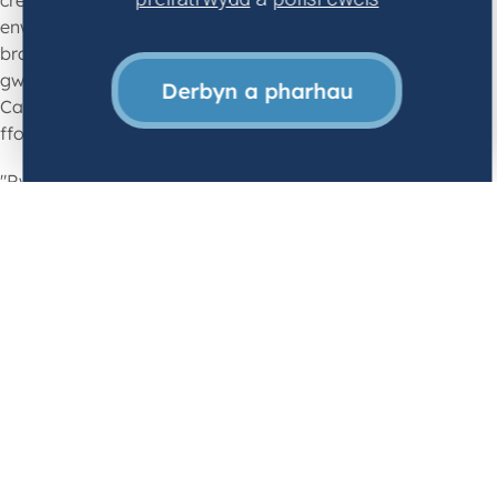
enwedig gan fod cymaint o deithiau cerdded
braf mewn mynyddoedd gerllaw, bwytai
gwych a bywyd nos, gyda dinasoedd mawr
Derbyn a pharhau
Caerdydd ac Abertawe ychydig i lawr y
ffordd.
"Rwyf wrth fy modd yn byw a gweithio yng
Nghymru gan fod cymaint o gyfleoedd yma,
a fydd yn caniatáu imi gyflawni fy nodau
tymor byr a thymor hir. Yn y dyfodol, rwy'n
anelu at symud i fyny o'm rôl ôl-raddio
gyntaf fel nyrs staff a dychwelyd i'r brifysgol
a chwblhau fy ngradd Meistr, cyn gobeithio
cyflawni fy uchelgais gyrfaol o symud i
swydd yn yr uned Gofal Dwys. Yn ddelfrydol,
hoffwn aros yng Nghymru a pharhau i
weithio yn Ysbyty'r Tywysog Charles.
"Rwyf hefyd yn gobeithio cynilo digon o