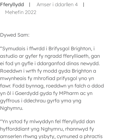
Fferyllydd
Amser i ddarllen 4
|
|
Mehefin 2022
Dywed Sam:
“Symudais i ffwrdd i Brifysgol Brighton, i
astudio ar gyfer fy ngradd fferylliaeth, gan
ei fod yn gyfle i ddarganfod dinas newydd.
Roeddwn i wrth fy modd gyda Brighton a
mwynheais fy mhrofiad prifysgol yno yn
fawr. Fodd bynnag, roeddwn yn falch o ddod
yn ôl i Gaerdydd gyda fy MPharm ac yn
gyffrous i ddechrau gyrfa yma yng
Nghymru.
"Yn ystod fy mlwyddyn fel fferyllydd dan
hyfforddiant yng Nghymru, rhannwyd fy
amserlen rhwng ysbyty, cymuned a phractis