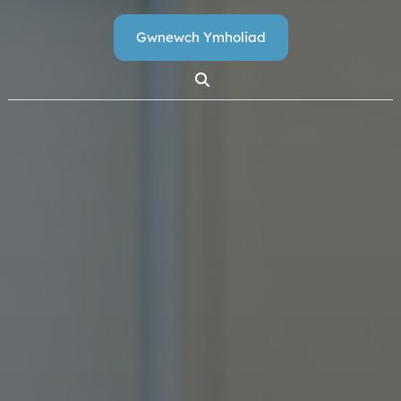
Gwnewch Ymholiad