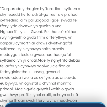
"Darparodd y rhaglen hyfforddiant sylfaen a
chyfleoedd hyfforddi ôl-gofrestru y profiad
cyffredinol a'm galluogodd i gael swydd fel
fferyllydd clwstwr, yn gweithio yng
Nghaerffili yn sir Gwent. Fel rhan o'r rôl hon,
rwy'n gweithio gyda thîm o fferyllwyr, yn
darparu cymorth ar draws clwstwr gofal
sylfaenol sy’n cynnwys saith practis
meddygon teulu a gwasanaethau gofal
sylfaenol yn yr ardal.Mae fy nghyfrifoldebau
fel arfer yn cynnwys adolygu cleifion ar
feddyginiaethau lluosog, gwneud
newidiadau i wella eu cyflyrau ac ansawdd
eu bywyd, yn ogystal â chynnal monitro
priodol. Mae'n gyfle gwych i weithio gyda
gweithwyr proffesiynol eraill, ochr yn ochr â
chymorth gan uwch fferyllwyr a meddygon
teulu.