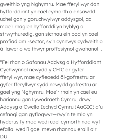
gweithio yng Nghymru. Mae fferyllwyr dan
hyfforddiant yn cael cymorth o ansawdd
uchel gan y goruchwylwyr addysgol, ac
mae'r rhaglen hyfforddi yn hyblyg a
strwythuredig, gan sicrhau ein bod yn cael
profiad aml-sector, sy'n cynnwys cydweithio
â llawer o weithwyr proffesiynol gwahanol. .
"Fel rhan o Safonau Addysg a Hyfforddiant
Cychwynnol newydd y CFfC ar gyfer
fferyllwyr, mae cyfleoedd ôl-gofrestru ar
gyfer fferyllwyr sydd newydd gofrestru ar
gael yng Nghymru. Mae’r rhain yn cael eu
hariannu gan Lywodraeth Cymru, drwy
Addysg a Gwella Iechyd Cymru (AaGIC) a’u
cefnogi gan gyflogwyr—rwy’n teimlo yn
hyderus fy mod wedi cael cymorth nad wyf
efallai wedi’i gael mewn rhannau eraill o’r
DU.