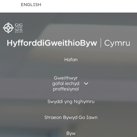
ENGLISH
Hafan
Gweithwyr
gofal iechyd
proffesiynol
Swyddi yng Nghymru
Straeon Bywyd Go Iawn
Byw