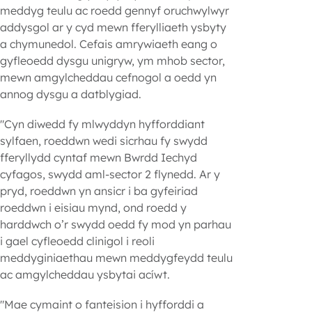
meddyg teulu ac roedd gennyf oruchwylwyr
addysgol ar y cyd mewn fferylliaeth ysbyty
a chymunedol. Cefais amrywiaeth eang o
gyfleoedd dysgu unigryw, ym mhob sector,
mewn amgylcheddau cefnogol a oedd yn
annog dysgu a datblygiad.
"Cyn diwedd fy mlwyddyn hyfforddiant
sylfaen, roeddwn wedi sicrhau fy swydd
fferyllydd cyntaf mewn Bwrdd Iechyd
cyfagos, swydd aml-sector 2 flynedd. Ar y
pryd, roeddwn yn ansicr i ba gyfeiriad
roeddwn i eisiau mynd, ond roedd y
harddwch o’r swydd oedd fy mod yn parhau
i gael cyfleoedd clinigol i reoli
meddyginiaethau mewn meddygfeydd teulu
ac amgylcheddau ysbytai acíwt.
"Mae cymaint o fanteision i hyfforddi a