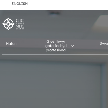
ENGLISH
Gweithwyr
Hafan
Swy
gofal iechyd
proffesiynol