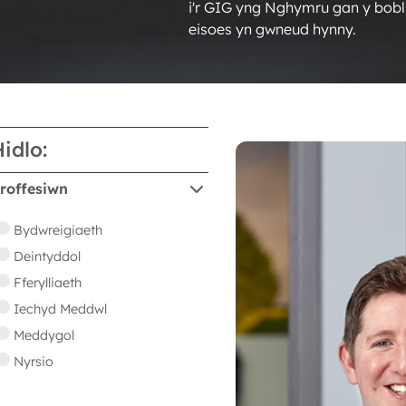
i'r GIG yng Nghymru gan y bobl
eisoes yn gwneud hynny.
idlo:
roffesiwn
Bydwreigiaeth
Deintyddol
Fferylliaeth
Iechyd Meddwl
Meddygol
Nyrsio