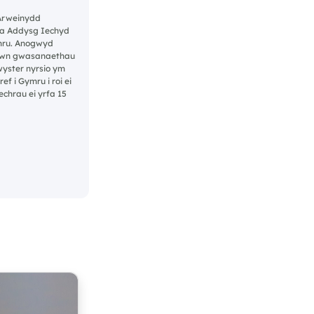
Arweinydd
la Addysg Iechyd
ymru. Anogwyd
mewn gwasanaethau
wyster nyrsio ym
f i Gymru i roi ei
echrau ei yrfa 15