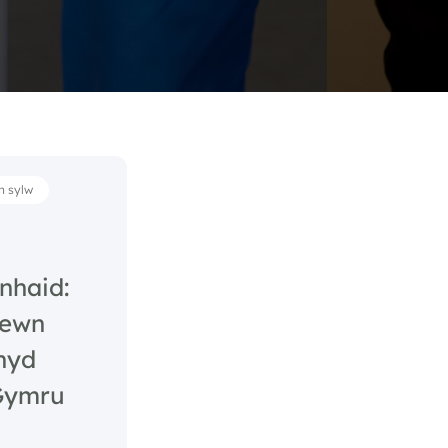
n sylw
 nhaid:
mewn
hyd
 Gymru