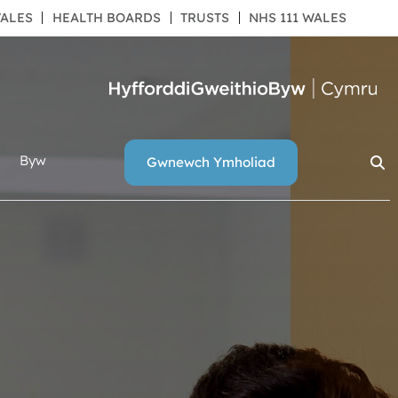
|
|
|
ALES
HEALTH BOARDS
TRUSTS
NHS 111 WALES
Byw
Gwnewch Ymholiad