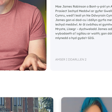
Mae James Robinson o Bont-y-pŵl yn 
Prosiect Iechyd Meddwl ar gyfer Gwel
Cymru, wedi’i leoli yn Ne Ddwyrain C
James gan ei dad-cu i ddilyn gyrfa 
iechyd meddwl. Ar ôl cwblhau ei gymh
Mryste, Lloegr – dychwelodd James adre
wybodaeth a’i sgiliau ar waith; gan dd
mlynedd o hyd gyda'r GIG.
AMSER I DDARLLEN 2