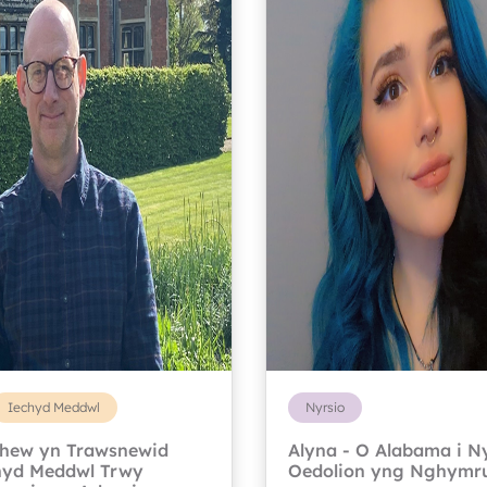
Iechyd Meddwl
Nyrsio
thew yn Trawsnewid
Alyna - O Alabama i N
hyd Meddwl Trwy
Oedolion yng Nghymr