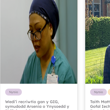
Nyrsio
Nyrsio
Wedi’i recriwtio gan y GIG,
Taith Mat
symudodd Arsenia o Ynysoedd y
Gofal Iec