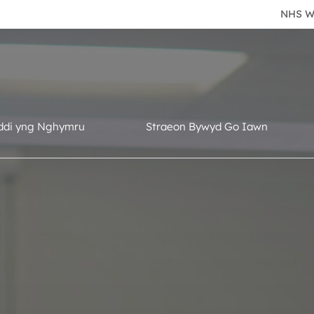
NHS W
ddi yng Nghymru
Straeon Bywyd Go Iawn