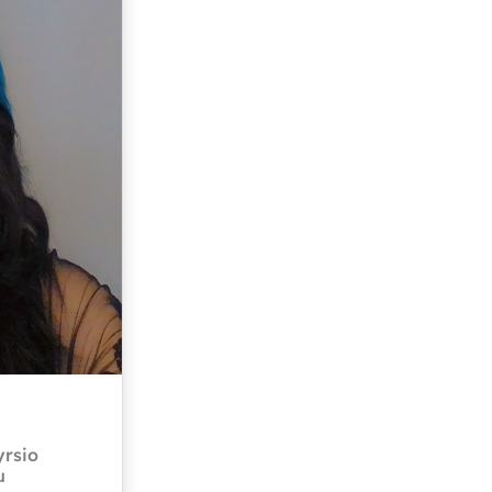
yrsio
u