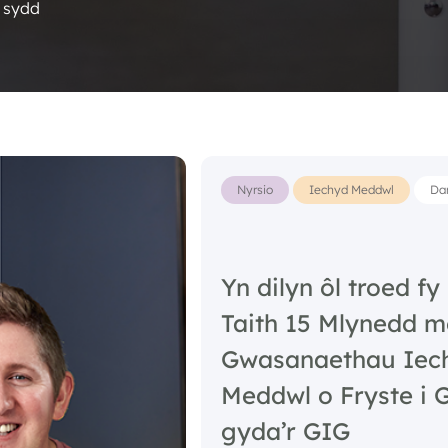
 sydd
Nyrsio
Iechyd Meddwl
Da
Yn dilyn ôl troed fy
Taith 15 Mlynedd 
Gwasanaethau Iec
Meddwl o Fryste i
gyda’r GIG