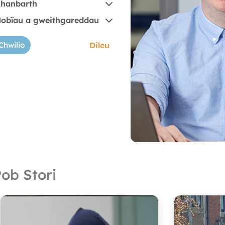
hanbarth
obïau a gweithgareddau
ob Stori